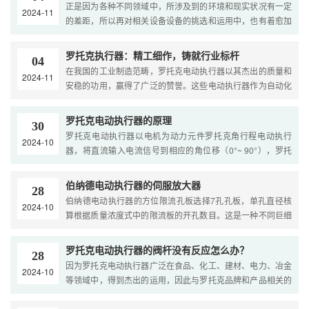
正是因为各种不同领域中，所涉及到的环境和现实状况有一定
2024-11
的差距，所以再对相关设备设备的挑选和运用中，也有着愈加
严格和其他不同的要求，如今高密封性能的伯纳德电动执行···
罗托克执行器：精工细作，铸就行业标杆
04
在我国的工业制造范畴，罗托克电动执行器以其杰出的质量和
2024-11
安稳的功用，赢得了广泛的赞誉。这些电动执行器作为自动化
体系中的关键组件，在电力、冶金、石化、环保等多个职业···
罗托克电动执行器的原理
30
罗托克电动执行器以电机为动力元件罗托克角行程电动执行
2024-10
器，将直流输入电流信号到相应的角位移（0°~ 90°），罗托
克电动执行器适用于操控蝶阀球阀，阻尼器，旋转操控阀。直
···
伯纳德电动执行器的伺服放大器
28
伯纳德电动执行器的方位限流孔板选择7孔孔板，单孔直径核
2024-10
算根据质量浓度式中的限流板的开孔数目。这是一种不同巨细
的电磁阀组合在一起。电磁阀作为自动化外表的一种执行器，
···
罗托克电动执行器的阀杆没有反应怎么办？
28
因为罗托克电动执行器广泛在食品、化工、建材、电力、冶金
2024-10
等领域中，得到杰出的运用，因此与罗托克品牌和产品相关的
问题越来越多。性能再稳定的设备，只需频繁运用或许长期···