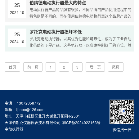
伯纳德电动执行器最大的特点
25
电动执行器产品的品牌有很多，不同品牌的产品使用过程中的
2024-10
特色则是不同的。而在使用伯纳德电动执行器这个品牌产品的
过程中，产品在使用过程中的特色也是很突出的。分析伯纳···
罗托克电动执行器损坏率低
25
罗托克电动执行器，以其优秀性能和可靠性，成为了工业自动
2024-10
化范畴的明星产品。这些执行器可以准确控制阀门的方位，然
后完成对流体流量、压力、温度等参数的精准调控，是现代···
首页
前一页
1
2
3
后一页
尾页
电话： 13072058772
邮箱：tjjinbo@126.com
地址：天津市红桥区北开大街北开花园4-2501
天津伯斯克仪器仪表技术有限公司
津ICP备2024022163号
电动执行器
微信扫一扫