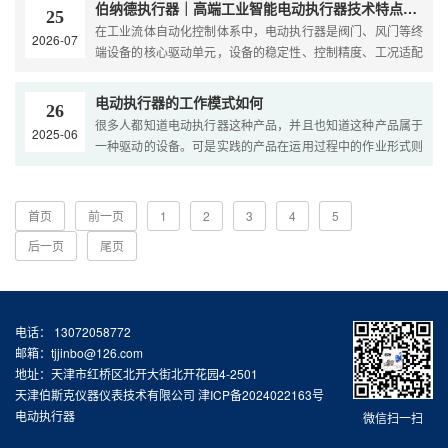
伯纳德执行器｜高端工业智能电动执行器技术特点与行业应用解析
25
在工业流体自动化控制体系中，电动执行器是阀门、风门等终
2026-07
端设备的核心驱动单元，设备的稳定性、控制精度、工况适配
能力直接决定整套自控系统的安全等级与运行效率。伯纳德···
电动执行器的工作模式如何
26
很多人都知道电动执行器这种产品，并且也知道这种产品属于
2025-06
一种驱动的设备。可是实践的产品在运用过程中的作业形式则
是未知的，关于各位运用者而言，能够清楚产品在作业形式···
首页
前一页
1
2
3
4
5
后一页
尾页
电话： 13072058772
邮箱：tjjinbo@126.com
地址：天津市红桥区北开大街北开花园4-2501
天津伯斯克仪器仪表技术有限公司
津ICP备2024022163号
电动执行器
微信扫一扫