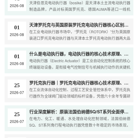
天津伯思克电动执行器（bosike）是天津本土主流电动执行器
2026-08
制造品牌，产品对标英国罗托克、德国AUMA等进口一线机
型，外观结构、基础功能、型号体系高度接近进口产品，是国
内···
天津罗托克与英国原装罗托克电动执行器核心区别及进口高价成因深度解析
01
在工业电动执行器市场中，“罗托克（ROTORK）”分为英国原
2026-08
装进口罗托克电动执行器与天津本土罗托克电动执行器两大品
类，二者外观型号、命名体系高度相似，常规工况下功能基···
什么是电动执行器，电动执行器的核心技术原理、分类及工程应用综述
01
电动执行器（Electric Actuator）是工业自动化控制系统的核心
2026-08
终端驱动设备，是衔接电气控制信号与机械执行动作的关键机
电一体化装置。其核心功能是将标准电控模拟信号、开关···
罗托克执行器｜罗托克电动执行器核心技术原理、系列分类及工业选型技术详解
25
在工业流体自动化控制、过程工艺安全管控体系中，罗托克执
2026-07
行器作为全球阀门驱动领域的标杆设备，凭借六十余年专属研
发积淀、严苛军工级制造标准、全工况适配技术体系，成为···
行业深度解析：原装法国伯纳德SQ/ST系列全面停产，天津伯纳德实现1:1完美替代
25
在电力、化工、暖通、水处理自动化控制领域，法国伯纳德
2026-07
SQ、ST系列角行程电动执行器凭借数十年稳定的市场表现，
一直是90°球阀、蝶阀、风道风门控制的经典标杆机型，凭借
高···