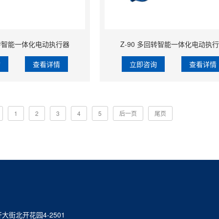
回转智能一体化电动执行器
Z-90 多回转智能一体化电动执
询
查看详情
立即咨询
查看详情
1
2
3
4
5
后一页
尾页
街北开花园4-2501