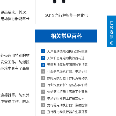
了更高要求。其次，
SQ15 角行程智能一体化电
德电动执行器
能够长
在
动执行器
线
客
相关常见百科
服
天津伯纳德电动执行器完整溯源发展史（原厂沿革、本土化演变、行业乱象拆解）
1
爆外壳选用特别的材
天津伯思克电动执行器与进口高端电动执行器核心技术与工程差异解析
2
中安全工作。防爆控
天津罗托克与英国原装罗托克电动执行器核心区别及进口高价成因深度解析
3
爆环境中具有了高度
什么是电动执行器，电动执行器的核心技术原理、分类及工程应用综述
4
罗托克执行器｜罗托克电动执行器核心技术原理、系列分类及工业选型技术详解
5
行业深度解析：原装法国伯纳德SQ/ST系列全面停产，天津伯纳德实现1:1完美替代
6
伯纳德执行器｜高端工业智能电动执行器技术特点与行业应用解析
7
水连接器等。防水外
电动执行器的工作模式如何
8
境中安稳工作。防水
角行程电动执行器：准确控制角度的电动机械解决方案
9
直行程电动执行器产生震荡要怎么解决？
10