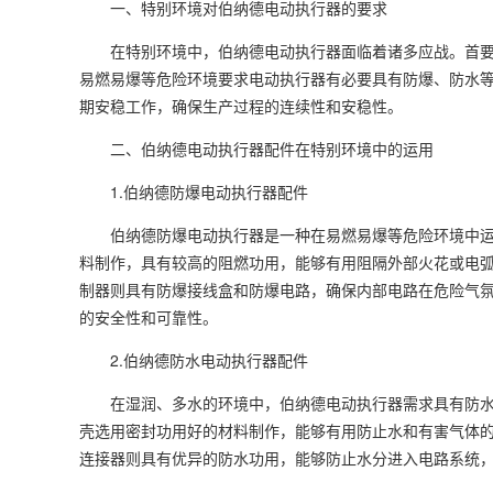
一、特别环境对
伯纳德电动执行器
的要求
在特别环境中，
伯纳德电动执行器
面临着诸多应战。首
易燃易爆等危险环境要求
电动执行器
有必要具有防爆、防水
期安稳工作，确保生产过程的连续性和安稳性。
二、
伯纳德电动执行器
配件在特别环境中的运用
1.
伯纳德防爆电动执行器
配件
伯纳德防爆电动执行器
是一种在易燃易爆等危险环境中
料制作，具有较高的阻燃功用，能够有用阻隔外部火花或电
制器则具有防爆接线盒和防爆电路，确保内部电路在危险气
的安全性和可靠性。
2.
伯纳德防水电动执行器
配件
在湿润、多水的环境中，
伯纳德电动执行器
需求具有防
壳选用密封功用好的材料制作，能够有用防止水和有害气体
连接器则具有优异的防水功用，能够防止水分进入电路系统