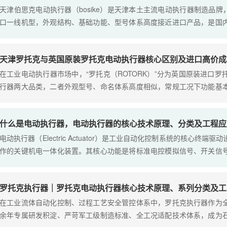
天津伯思克电动执行器（bosike）是天津本土主流电动执行器制造品牌
口一线机型，外观结构、基础功能、型号体系高度接近进口产品，是国
替代执行器之一。市面上常将天津伯思克与原装进口执行器混用，但二
精度、安....
天津罗托克与英国原装罗托克电动执行器核心区别及进口高价成
在工业电动执行器市场中，“罗托克（ROTORK）”分为英国原装进口
行器两大品类，二者外观型号、命名体系高度相似，常规工况下功能基
精度、可靠性等级、安全认证、使用寿命等关键维度存在本质差异。同
克（同....
什么是电动执行器，电动执行器的核心技术原理、分类及工程应
电动执行器（Electric Actuator）是工业自动化控制系统的核心终
作的关键机电一体化装置。其核心功能是将标准电控模拟信号、开关信
的旋转或直线机械运动，驱动阀门、挡板、风门、调节机构等工艺设备
广泛....
罗托克执行器｜罗托克电动执行器核心技术原理、系列分类及工
在工业流体自动化控制、过程工艺安全管控体系中，罗托克执行器作为
余年专属研发积淀、严苛军工级制造标准、全工况适配技术体系，成为