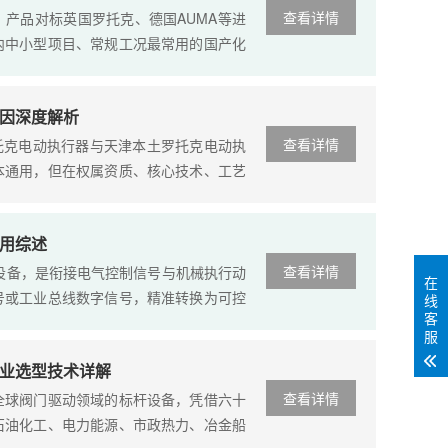
查看详情
，产品对标英国罗托克、德国AUMA等进
内中小型项目、常规工况最常用的国产化
者在核心知识产权、控制算法、机械工艺
因深度解析
查看详情
罗托克电动执行器与天津本土罗托克电动执
本通用，但在权属资质、核心技术、工艺
时，原装进口罗托克价格远高于天津罗托
用综述
查看详情
端驱动设备，是衔接电气控制信号与机械执行动
在
号或工业总线数字信号，精准转换为可控
线
客
完成启闭、开度调节、位移定位等动作，
服
业选型技术详解
查看详情
全球阀门驱动领域的标杆设备，凭借六十
石油化工、电力能源、市政热力、冶金船