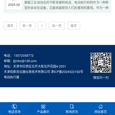
跟着工业自动化的不断发展和前进，电动执行机构作为一种新
2025-02
移、直....
型的自动化设备，正越来越受到人们的重视和重视。作为一种
能够完成自动化操控的终端执行单元，能够完成从信号到驱动
力的高效转化，以其高精度、高速度和高可靠性等优点，被广
泛使用于各种工业自动化操控范畴。下面将从执行机构的基本
首页
前一页
1
后一页
尾页
原理、优点和使用等方面进行....
电话： 13072058772
邮箱：tjjinbo@126.com
地址：天津市红桥区北开大街北开花园4-2501
天津伯斯克仪器仪表技术有限公司
津ICP备2024022163号
电动执行器
微信扫一扫
电话咨询
产品展示
新闻资讯
网站首页